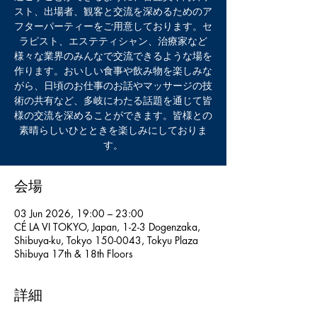
スト、出場者、観客と交流を深めるためのア
フターパーティーをご用意しております。セ
ラピスト、エステティシャン、治療家など
様々な業界のみんなで交流できるような場を
作ります。おいしい食事や飲み物を楽しみな
がら、日頃のお仕事のお話やマッサージの技
術の共有など、多岐にわたる話題を通じて皆
様の交流を深めることができます。皆様との
素晴らしいひとときを楽しみにしておりま
す。
会場
03 Jun 2026, 19:00 – 23:00
CÉ LA VI TOKYO, Japan, 1-2-3 Dogenzaka,
Shibuya-ku, Tokyo 150-0043, Tokyu Plaza
Shibuya 17th & 18th Floors
詳細