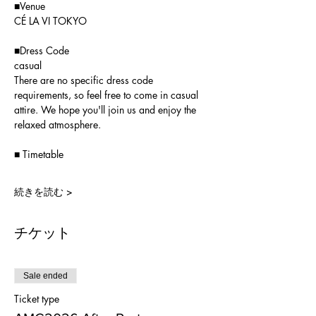
■Venue
CÉ LA VI TOKYO
■Dress Code
casual
There are no specific dress code 
requirements, so feel free to come in casual 
attire. We hope you'll join us and enjoy the 
relaxed atmosphere.
■ Timetable
続きを読む >
チケット
Sale ended
Ticket type