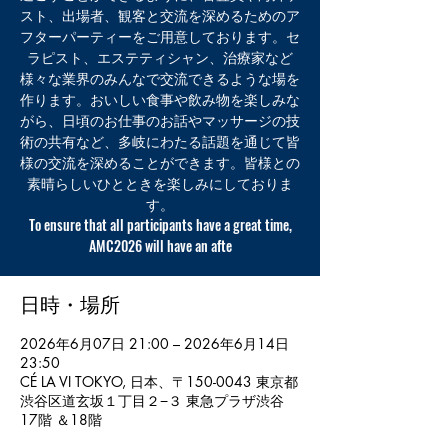
スト、出場者、観客と交流を深めるためのア
フターパーティーをご用意しております。セ
ラピスト、エステティシャン、治療家など
様々な業界のみんなで交流できるような場を
作ります。おいしい食事や飲み物を楽しみな
がら、日頃のお仕事のお話やマッサージの技
術の共有など、多岐にわたる話題を通じて皆
様の交流を深めることができます。皆様との
素晴らしいひとときを楽しみにしておりま
す。
To ensure that all participants have a great time,
AMC2026 will have an afte
日時・場所
2026年6月07日 21:00 – 2026年6月14日
23:50
CÉ LA VI TOKYO, 日本、〒150-0043 東京都
渋谷区道玄坂１丁目２−３ 東急プラザ渋谷
17階 ＆18階