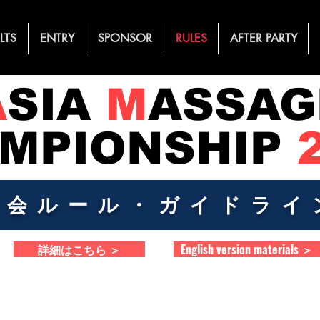
LTS
ENTRY
SPONSOR
RULES
AFTER PARTY
A
SIA
M
ASSAG
MPIONSHIP
​大会ルール・ガイドライ
詳細はこちら ＞
English version materials ＞