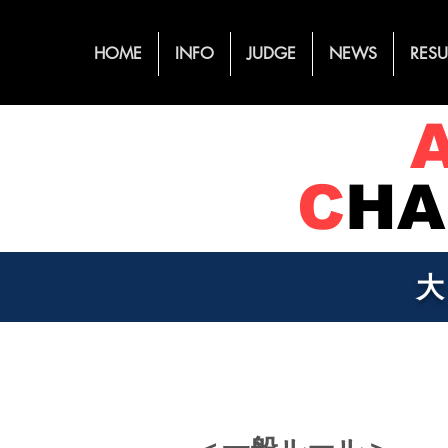
HOME
INFO
JUDGE
NEWS
RESU
C
HA
＜一般ルール＞